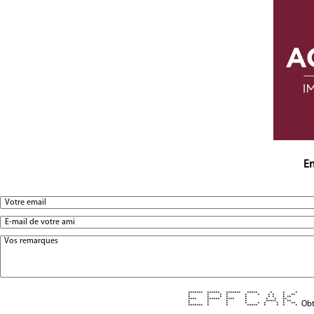
En
******* ****** ******* ***** * * *
* * * * * * * * * **
* * * * * * * * **
**** ****** **** * * * **
* * * * ***** * **
Obt
* * * * * * * * **
******* * * ***** * * * *