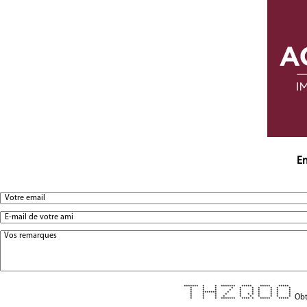
En
******* * * ******* ***** ***** *****
* * * * * * * * * *
* * * * * * * * * *
* ******* * * * * * * *
* * * * * * * * * * *
Obt
* * * * * * * * * *
* * * ******* **** * ***** *****