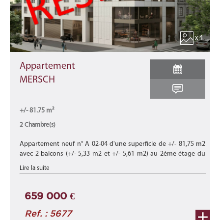
x 4
Appartement
MERSCH
+/- 81.75 m²
2 Chambre(s)
Appartement neuf n° A 02-04 d'une superficie de +/- 81,75 m2
avec 2 balcons (+/- 5,33 m2 et +/- 5,61 m2) au 2ème étage du
bâtiment B de cette nouvelle résidence "CHARLOTTE"
Lire la suite
composée de 15 appart ...
659 000 €
Ref. : 5677