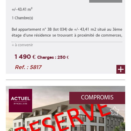
+/- 43.41 m²
1 Chambre(s)
Bel appartement n° 3B (lot 034) de +/- 43,41 m2 situé au 3ème
étage d'une résidence se trouvant à proximité de commerces,
d'écoles, des transports en commun et proche des axes
+ à convenir
autoroutiers.
Lire la suite
1 490 €
Charges : 250 €
Ref. : 5817
COMPROMIS