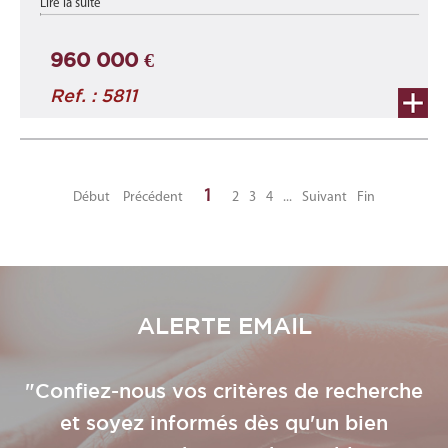
Lire la suite
m2 au 1er étage ...
960 000 €
Ref. : 5811
1
Début
Précédent
2
3
4
...
Suivant
Fin
ALERTE EMAIL
"Confiez-nous vos critères de recherche
et soyez informés dès qu'un bien