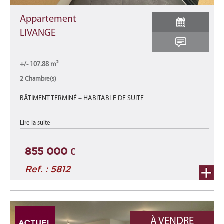
Appartement
LIVANGE
+/- 107.88 m²
2 Chambre(s)
BÂTIMENT TERMINÉ – HABITABLE DE SUITE
Appartement A4-A neuf d'une surface total de 107,88 m2 se
Lire la suite
décomposant comme suit : une surface habitable de +/- 81,32
m2 avec 2 terrasses de +/- 1 ...
855 000 €
Ref. : 5812
À VENDRE