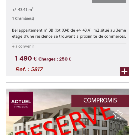
+/- 43.41 m²
1 Chambre(s)
Bel appartement n° 3B (lot 034) de +/- 43,41 m2 situé au 3ème
étage d'une résidence se trouvant à proximité de commerces,
d'écoles, des transports en commun et proche des axes
+ à convenir
autoroutiers.
Lire la suite
1 490 €
Charges : 250 €
Ref. : 5817
COMPROMIS