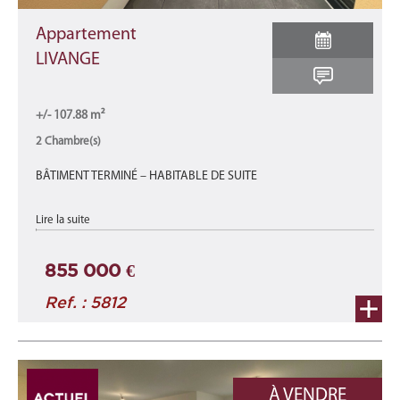
Appartement
LIVANGE
+/- 107.88 m²
2 Chambre(s)
BÂTIMENT TERMINÉ – HABITABLE DE SUITE
Appartement A4-A neuf d'une surface total de 107,88 m2 se
Lire la suite
décomposant comme suit : une surface habitable de +/- 81,32
m2 avec 2 terrasses de +/- 1 ...
855 000 €
Ref. : 5812
À VENDRE