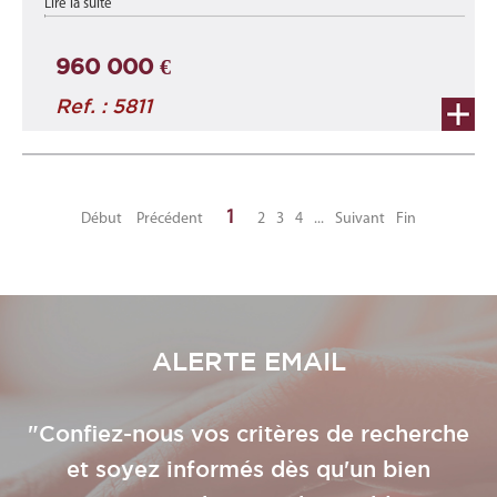
Lire la suite
m2 au 1er étage ...
960 000 €
Ref. : 5811
1
Début
Précédent
2
3
4
...
Suivant
Fin
ALERTE EMAIL
"Confiez-nous vos critères de recherche
et soyez informés dès qu'un bien