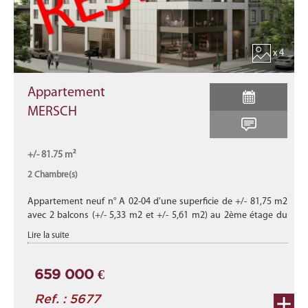
x 4
Appartement
MERSCH
+/- 81.75 m²
2 Chambre(s)
Appartement neuf n° A 02-04 d'une superficie de +/- 81,75 m2
avec 2 balcons (+/- 5,33 m2 et +/- 5,61 m2) au 2ème étage du
bâtiment B de cette nouvelle résidence "CHARLOTTE"
Lire la suite
composée de 15 appart ...
659 000 €
Ref. : 5677