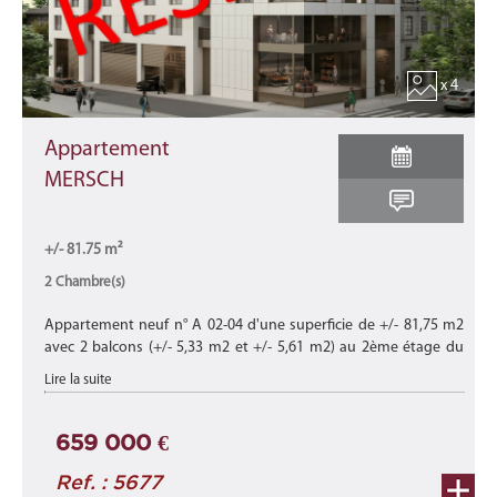
x 4
Appartement
MERSCH
+/- 81.75 m²
2 Chambre(s)
Appartement neuf n° A 02-04 d'une superficie de +/- 81,75 m2
avec 2 balcons (+/- 5,33 m2 et +/- 5,61 m2) au 2ème étage du
bâtiment B de cette nouvelle résidence "CHARLOTTE"
Lire la suite
composée de 15 appart ...
659 000 €
Ref. : 5677