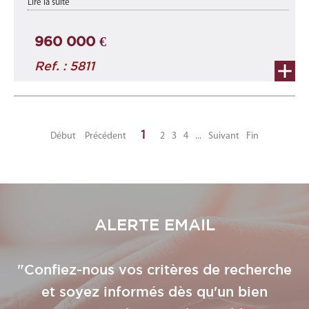
Lire la suite
m2 au 1er étage ...
960 000 €
Ref. : 5811
1
Début
Précédent
2
3
4
...
Suivant
Fin
ALERTE EMAIL
"Confiez-nous vos critères de recherche
et soyez informés dès qu'un bien