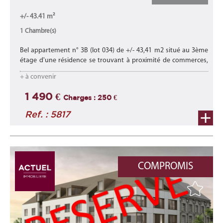
+/- 43.41 m²
1 Chambre(s)
Bel appartement n° 3B (lot 034) de +/- 43,41 m2 situé au 3ème
étage d'une résidence se trouvant à proximité de commerces,
d'écoles, des transports en commun et proche des axes
+ à convenir
autoroutiers.
Lire la suite
1 490 €
Charges : 250 €
Ref. : 5817
COMPROMIS