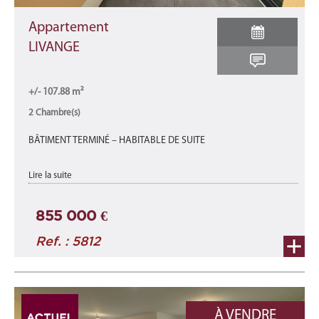
Appartement
LIVANGE
+/- 107.88 m²
2 Chambre(s)
BÂTIMENT TERMINÉ – HABITABLE DE SUITE
Appartement A4-A neuf d'une surface total de 107,88 m2 se
Lire la suite
décomposant comme suit : une surface habitable de +/- 81,32
m2 avec 2 terrasses de +/- 1 ...
855 000 €
Ref. : 5812
À VENDRE