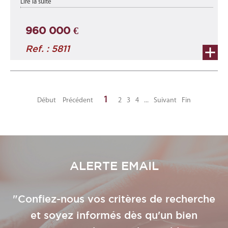
Lire la suite
m2 au 1er étage ...
960 000 €
Ref. : 5811
1
Début
Précédent
2
3
4
...
Suivant
Fin
ALERTE EMAIL
"Confiez-nous vos critères de recherche
et soyez informés dès qu'un bien