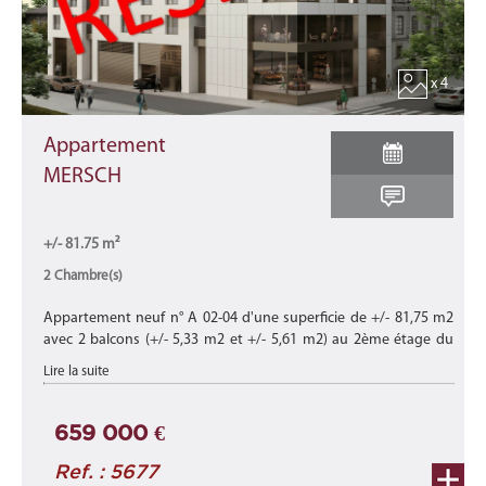
x 4
Appartement
MERSCH
+/- 81.75 m²
2 Chambre(s)
Appartement neuf n° A 02-04 d'une superficie de +/- 81,75 m2
avec 2 balcons (+/- 5,33 m2 et +/- 5,61 m2) au 2ème étage du
bâtiment B de cette nouvelle résidence "CHARLOTTE"
Lire la suite
composée de 15 appart ...
659 000 €
Ref. : 5677