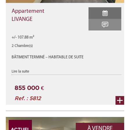
Appartement
LIVANGE
+/- 107.88 m²
2 Chambre(s)
BÂTIMENT TERMINÉ – HABITABLE DE SUITE
Appartement A4-A neuf d'une surface total de 107,88 m2 se
Lire la suite
décomposant comme suit : une surface habitable de +/- 81,32
m2 avec 2 terrasses de +/- 1 ...
855 000 €
Ref. : 5812
À VENDRE