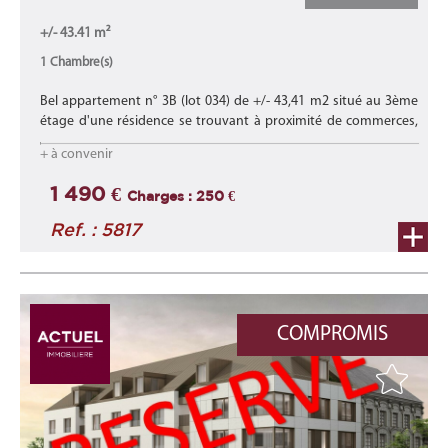
+/- 43.41 m²
1 Chambre(s)
Bel appartement n° 3B (lot 034) de +/- 43,41 m2 situé au 3ème
étage d'une résidence se trouvant à proximité de commerces,
d'écoles, des transports en commun et proche des axes
+ à convenir
autoroutiers.
Lire la suite
1 490 €
Charges : 250 €
Ref. : 5817
COMPROMIS