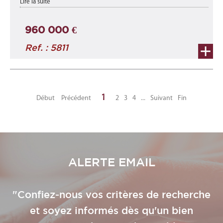
Lire la suite
m2 au 1er étage ...
960 000 €
Ref. : 5811
1
Début
Précédent
2
3
4
...
Suivant
Fin
ALERTE EMAIL
"Confiez-nous vos critères de recherche
et soyez informés dès qu'un bien