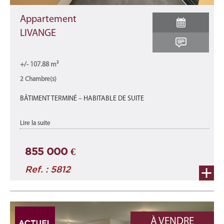
Appartement
LIVANGE
+/- 107.88 m²
2 Chambre(s)
BÂTIMENT TERMINÉ – HABITABLE DE SUITE
Appartement A4-A neuf d'une surface total de 107,88 m2 se
Lire la suite
décomposant comme suit : une surface habitable de +/- 81,32
m2 avec 2 terrasses de +/- 1 ...
855 000 €
Ref. : 5812
À VENDRE