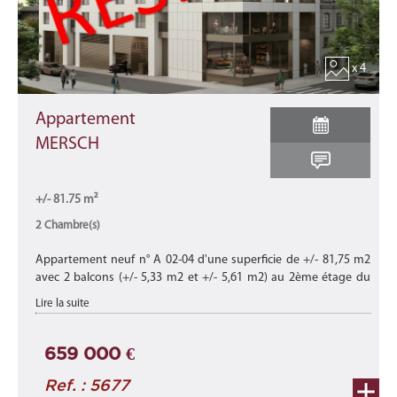
x 4
Appartement
MERSCH
+/- 81.75 m²
2 Chambre(s)
Appartement neuf n° A 02-04 d'une superficie de +/- 81,75 m2
avec 2 balcons (+/- 5,33 m2 et +/- 5,61 m2) au 2ème étage du
bâtiment B de cette nouvelle résidence "CHARLOTTE"
Lire la suite
composée de 15 appart ...
659 000 €
Ref. : 5677