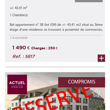
+/- 43.41 m²
1 Chambre(s)
Bel appartement n° 3B (lot 034) de +/- 43,41 m2 situé au 3ème
étage d'une résidence se trouvant à proximité de commerces,
d'écoles, des transports en commun et proche des axes
+ à convenir
autoroutiers.
Lire la suite
1 490 €
Charges : 250 €
Ref. : 5817
COMPROMIS