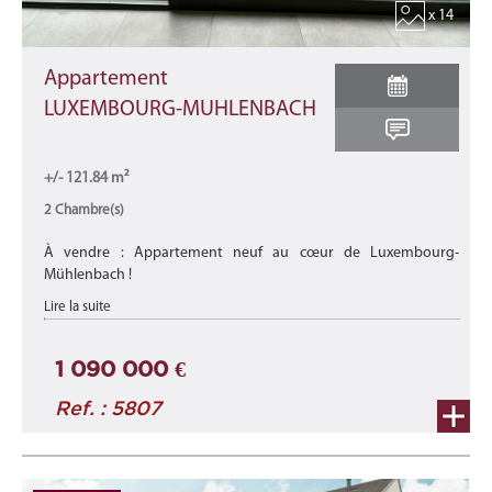
x 14
Appartement
LUXEMBOURG-MUHLENBACH
+/- 121.84 m²
2 Chambre(s)
À vendre : Appartement neuf au cœur de Luxembourg-
Mühlenbach !
Lire la suite
Découvrez ce magnifique appartement 2.3 (lot 036) situé au 2ᵉ
étage d'une nouvelle résidence "MILLCREECK" avec u ...
1 090 000 €
Ref. : 5807