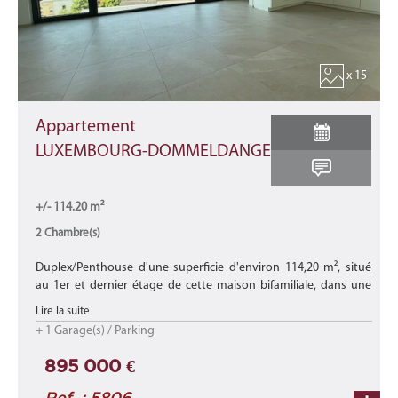
x 15
Appartement
LUXEMBOURG-DOMMELDANGE
+/- 114.20 m²
2 Chambre(s)
Duplex/Penthouse d'une superficie d'environ 114,20 m², situé
au 1er et dernier étage de cette maison bifamiliale, dans une
rue calme et agréable offrant à ses occupants une vue dégagée
Lire la suite
et verdo ...
+ 1 Garage(s) / Parking
895 000 €
Ref. : 5806