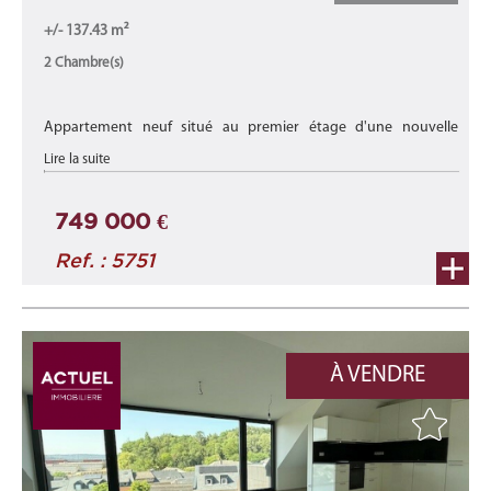
+/- 137.43 m²
2 Chambre(s)
Appartement neuf situé au premier étage d'une nouvelle
résidence ''Duerf Mëtt'' située à Schieren, au sein d'un village
Lire la suite
calme.
avec une surface habitable de
+/- 106,54m2
749 000 €
Ref. : 5751
se ...
À VENDRE