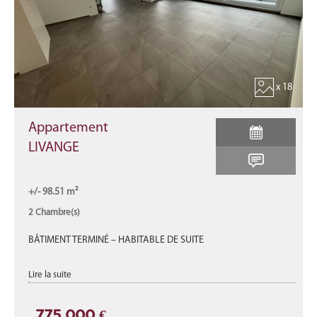
x 18
Appartement
LIVANGE
+/- 98.51 m²
2 Chambre(s)
BÂTIMENT TERMINÉ – HABITABLE DE SUITE
Appartement A3-C neuf d'une surface total de 98,51 m2 se
Lire la suite
décomposant comme suit : avec une surface habitable de +/-
83,52 m2 et d'une terrasse ...
775 000 €