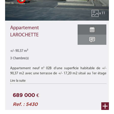
x 11
Appartement
LAROCHETTE
+/- 90.37 m²
3 Chambre(s)
Appartement neuf n° 02B d'une superficie habitable de +/-
90,37 m2 avec une terrasse de +/- 17,20 m2 situé au 1er étage
du bâtiment '67B' de cette nouvelle résidence "LAROCHETTE"
Lire la suite
composée de 6 ...
689 000 €
Ref. : 5430