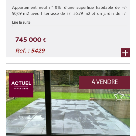
Appartement neuf n° 01B d'une superficie habitable de +/-
90,69 m2 avec 1 terrasse de +/- 56,79 m2 et un jardin de +/-
706,14 m2 situé au rez-de-chaussée du bâtiment '67B' de cette
Lire la suite
nouvelle résid ...
745 000 €
Ref. : 5429
À VENDRE