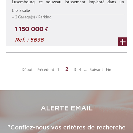
Luxembourg, ce nouveau lotissement implanté dans un
environnement calme se compose de 2 maisons jumelées de
Lire la suite
haut standing.
+ 2 Garage(s) / Parking
...
1 150 000 €
Ref. : 5636
2
Début
Précédent
1
3
4
...
Suivant
Fin
ALERTE EMAIL
"Confiez-nous vos critères de recherche