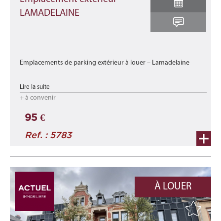
LAMADELAINE
Emplacements de parking extérieur à louer – Lamadelaine
Dans une résidence idéalement située à Lamadelaine, à
Lire la suite
proximité immédiate des transports en commun
+ à convenir
Ces places sécu ...
95 €
Ref. : 5783
À LOUER