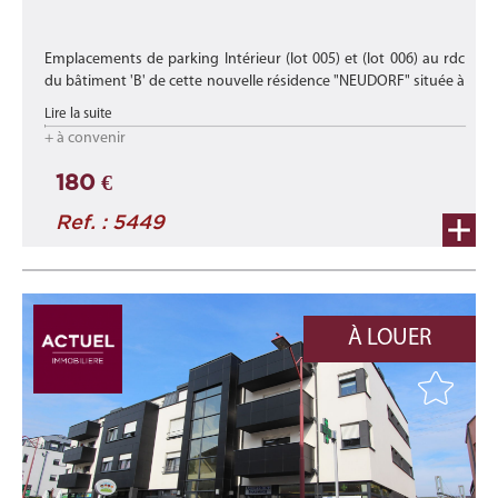
Emplacements de parking Intérieur (lot 005) et (lot 006) au rdc
du bâtiment 'B' de cette nouvelle résidence "NEUDORF" située à
Luxembourg-Neudorf dans un écrin de verdure proche des
Lire la suite
axes autoro ...
+ à convenir
180 €
Ref. : 5449
À LOUER