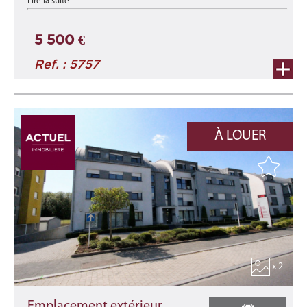
Lire la suite
Implanté au rez-de-chaussée de la nouvelle résidence « Duerf
Mëtt », ce local commercial ne ...
5 500 €
Ref. : 5757
À LOUER
x 2
Emplacement extérieur