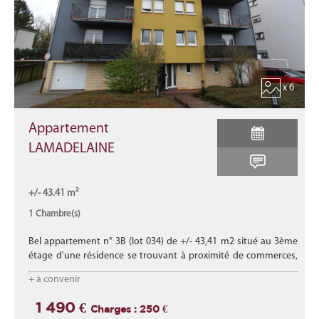
x 6
Appartement
LAMADELAINE
+/- 43.41 m²
1 Chambre(s)
Bel appartement n° 3B (lot 034) de +/- 43,41 m2 situé au 3ème
étage d'une résidence se trouvant à proximité de commerces,
d'écoles, des transports en commun et proche des axes
+ à convenir
autoroutiers.
Lire la suite
1 490 €
Charges : 250 €