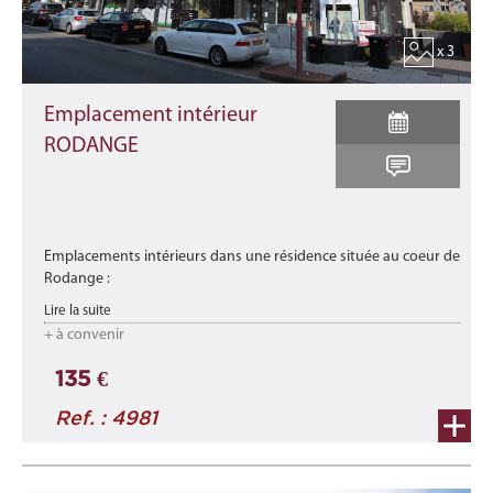
x 3
Emplacement intérieur
RODANGE
Emplacements intérieurs dans une résidence située au coeur de
Rodange :
- n° 2 (lot 002) - EI/Cave
Lire la suite
- n° 4 (lot 004) - EI/Cave
+ à convenir
- n° 6 (lot 006) - EI/Cave
- n° 11 (lot 011) - EI/Cave ...
135 €
Ref. : 4981