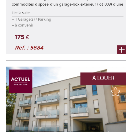
commodités dispose d'un garage-box extérieur (lot 009) d'une
superficie de +/- 17,20 m2.
Lire la suite
+ 1 Garage(s) / Parking
Disponibilité : de suite
+ à convenir
***
175 €
Loca ...
Ref. : 5684
À LOUER