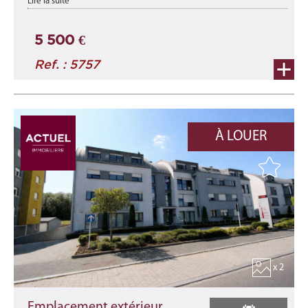
Lire la suite
Implanté au rez-de-chaussée de la nouvelle résidence « Duerf
Mëtt », ce local commercial ne ...
5 500 €
Ref. : 5757
À LOUER
x 2
Emplacement extérieur