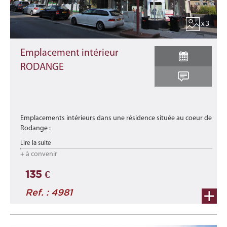
x 3
Emplacement intérieur
RODANGE
Emplacements intérieurs dans une résidence située au coeur de
Rodange :
- n° 2 (lot 002) - EI/Cave
Lire la suite
- n° 4 (lot 004) - EI/Cave
+ à convenir
- n° 6 (lot 006) - EI/Cave
- n° 11 (lot 011) - EI/Cave ...
135 €
Ref. : 4981