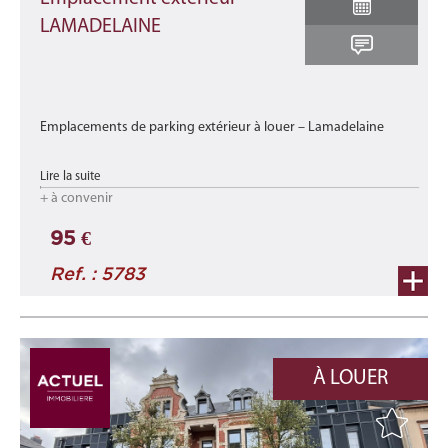
LAMADELAINE
Emplacements de parking extérieur à louer – Lamadelaine
Dans une résidence idéalement située à Lamadelaine, à
Lire la suite
proximité immédiate des transports en commun
+ à convenir
Ces places sécu ...
95 €
Ref. : 5783
À LOUER