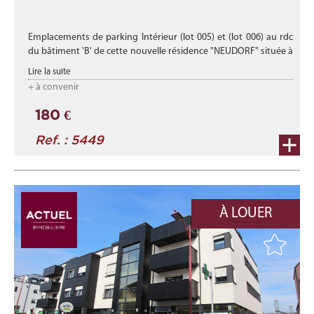
Emplacements de parking Intérieur (lot 005) et (lot 006) au rdc
du bâtiment 'B' de cette nouvelle résidence "NEUDORF" située à
Luxembourg-Neudorf dans un écrin de verdure proche des
Lire la suite
axes autoro ...
+ à convenir
180 €
Ref. : 5449
À LOUER