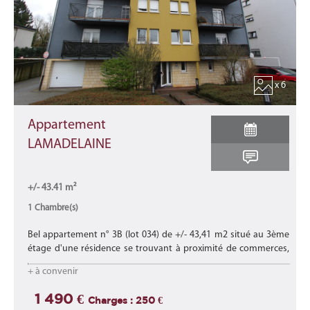
x 6
Appartement
LAMADELAINE
+/- 43.41 m²
1 Chambre(s)
Bel appartement n° 3B (lot 034) de +/- 43,41 m2 situé au 3ème
étage d'une résidence se trouvant à proximité de commerces,
d'écoles, des transports en commun et proche des axes
+ à convenir
autoroutiers.
Lire la suite
1 490 €
Charges : 250 €