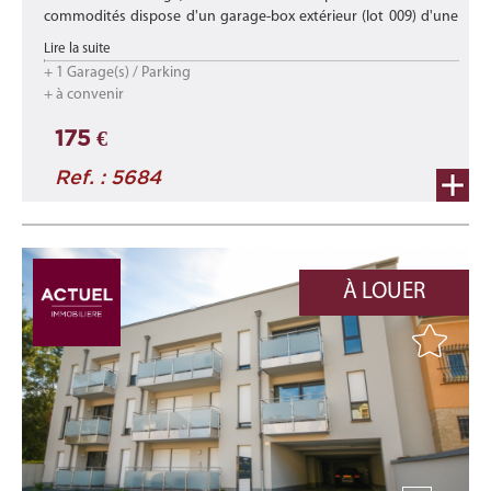
commodités dispose d'un garage-box extérieur (lot 009) d'une
superficie de +/- 17,20 m2.
Lire la suite
+ 1 Garage(s) / Parking
Disponibilité : de suite
+ à convenir
***
175 €
Loca ...
Ref. : 5684
À LOUER