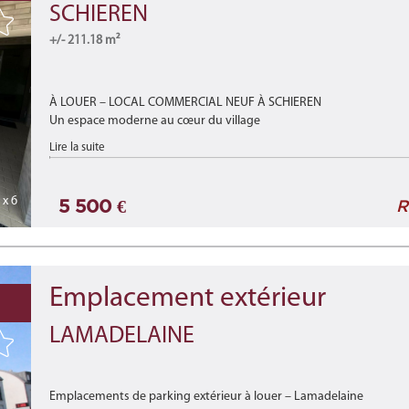
SCHIEREN
+/- 211.18 m²
À LOUER – LOCAL COMMERCIAL NEUF À SCHIEREN
Un espace moderne au cœur du village
Lire la suite
Implanté au rez-de-chaussée de la nouvelle résidence « Duerf Mëtt »
x 6
5 500 €
R
Emplacement extérieur
LAMADELAINE
Emplacements de parking extérieur à louer – Lamadelaine