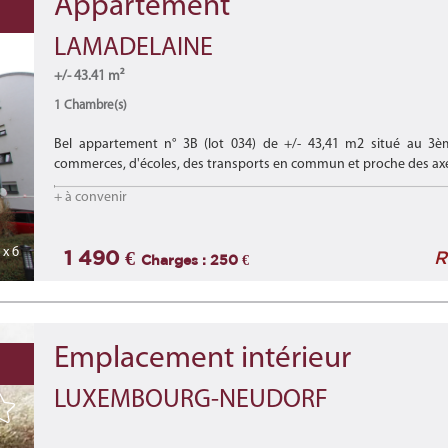
Appartement
LAMADELAINE
+/- 43.41 m²
1 Chambre(s)
Bel appartement n° 3B (lot 034) de +/- 43,41 m2 situé au 3è
commerces, d'écoles, des transports en commun et proche des axe
Lire la suite
+ à convenir
x 6
1 490 €
R
Charges : 250 €
Emplacement intérieur
LUXEMBOURG-NEUDORF