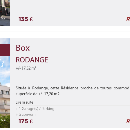
- n° 11 (lot 011) - EI/Cave ...
x 3
135 €
R
Box
RODANGE
+/- 17.52 m²
Située à Rodange, cette Résidence proche de toutes commodit
superficie de +/- 17,20 m2.
Lire la suite
Disponibilité : de suite
+ 1 Garage(s) / Parking
+ à convenir
***
x 2
175 €
R
Loca ...