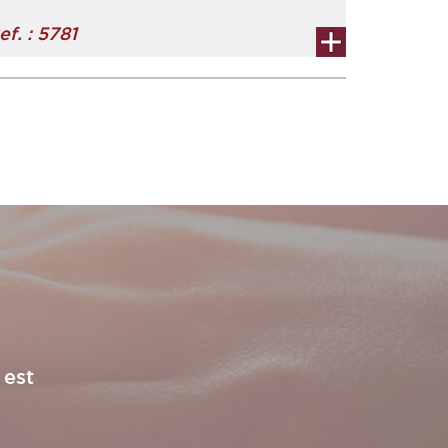
ef. : 5781
 est