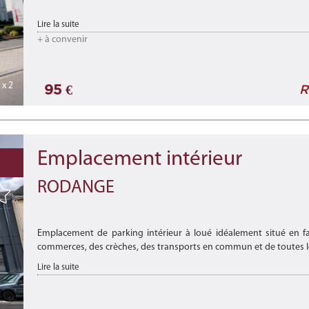
Dans une résidence idéalement située à Lamadelaine, à proximit
Lire la suite
+ à convenir
Ces places sécu ...
x 2
95 €
R
Emplacement intérieur
RODANGE
Emplacement de parking intérieur à loué idéalement situé en 
commerces, des crèches, des transports en commun et de toutes l
Lire la suite