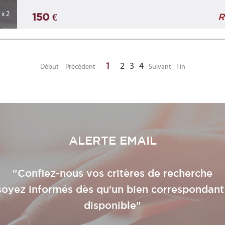
x 2
150 €
R
1
2
3
4
Début
Précédent
Suivant
Fin
ALERTE EMAIL
"Confiez-nous vos critères de recherche
soyez informés dès qu'un bien correspondant
disponible"