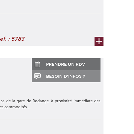
é immédiate des transports en commun
ef. : 5783
PRENDRE UN RDV
BESOIN D'INFOS ?
face de la gare de Rodange, à proximité immédiate des
es commodités ...