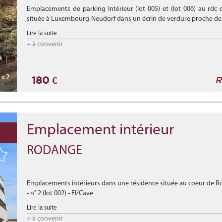
Emplacements de parking Intérieur (lot 005) et (lot 006) au rdc
située à Luxembourg-Neudorf dans un écrin de verdure proche des 
Lire la suite
+ à convenir
x 2
180 €
R
Emplacement intérieur
RODANGE
Emplacements intérieurs dans une résidence située au coeur de R
- n° 2 (lot 002) - EI/Cave
- n° 4 (lot 004) - EI/Cave
Lire la suite
- n° 6 (lot 006) - EI/Cave
+ à convenir