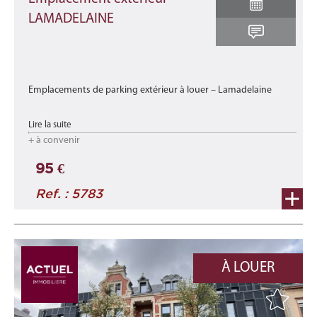
LAMADELAINE
Emplacements de parking extérieur à louer – Lamadelaine
Dans une résidence idéalement située à Lamadelaine, à
Lire la suite
proximité immédiate des transports en commun
+ à convenir
Ces places sécu ...
95 €
Ref. : 5783
À LOUER