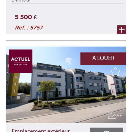
Lire la suite
Implanté au rez-de-chaussée de la nouvelle résidence « Duerf
Mëtt », ce local commercial ne ...
5 500 €
Ref. : 5757
À LOUER
x 2
Emplacement extérieur