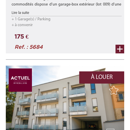
commodités dispose d'un garage-box extérieur (lot 009) d'une
superficie de +/- 17,20 m2.
Lire la suite
+ 1 Garage(s) / Parking
Disponibilité : de suite
+ à convenir
***
175 €
Loca ...
Ref. : 5684
À LOUER