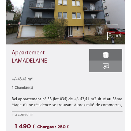
x 6
Appartement
LAMADELAINE
+/- 43.41 m²
1 Chambre(s)
Bel appartement n° 3B (lot 034) de +/- 43,41 m2 situé au 3ème
étage d'une résidence se trouvant à proximité de commerces,
d'écoles, des transports en commun et proche des axes
+ à convenir
autoroutiers.
Lire la suite
1 490 €
Charges : 250 €