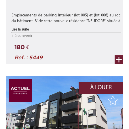
Emplacements de parking Intérieur (lot 005) et (lot 006) au rdc
du bâtiment 'B' de cette nouvelle résidence "NEUDORF" située à
Luxembourg-Neudorf dans un écrin de verdure proche des
Lire la suite
axes autoro ...
+ à convenir
180 €
Ref. : 5449
À LOUER