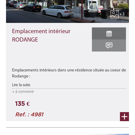
x 3
Emplacement intérieur
RODANGE
Emplacements intérieurs dans une résidence située au coeur de
Rodange :
- n° 2 (lot 002) - EI/Cave
Lire la suite
- n° 4 (lot 004) - EI/Cave
+ à convenir
- n° 6 (lot 006) - EI/Cave
- n° 11 (lot 011) - EI/Cave ...
135 €
Ref. : 4981