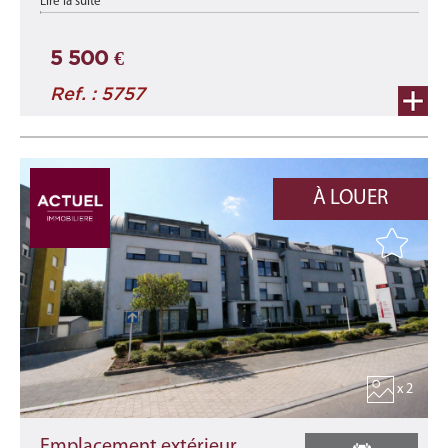
Lire la suite
Implanté au rez-de-chaussée de la nouvelle résidence « Duerf
Mëtt », ce local commercial ne ...
5 500 €
Ref. : 5757
À LOUER
x 2
Emplacement extérieur