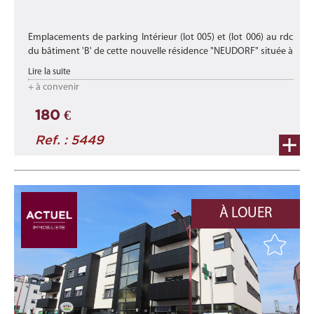
Emplacements de parking Intérieur (lot 005) et (lot 006) au rdc
du bâtiment 'B' de cette nouvelle résidence "NEUDORF" située à
Luxembourg-Neudorf dans un écrin de verdure proche des
Lire la suite
axes autoro ...
+ à convenir
180 €
Ref. : 5449
À LOUER