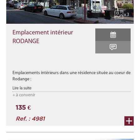
x 3
Emplacement intérieur
RODANGE
Emplacements intérieurs dans une résidence située au coeur de
Rodange :
- n° 2 (lot 002) - EI/Cave
Lire la suite
- n° 4 (lot 004) - EI/Cave
+ à convenir
- n° 6 (lot 006) - EI/Cave
- n° 11 (lot 011) - EI/Cave ...
135 €
Ref. : 4981