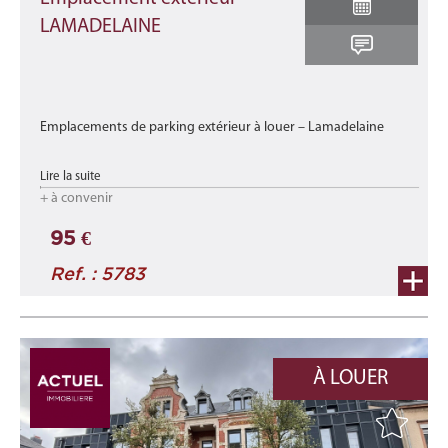
LAMADELAINE
Emplacements de parking extérieur à louer – Lamadelaine
Dans une résidence idéalement située à Lamadelaine, à
Lire la suite
proximité immédiate des transports en commun
+ à convenir
Ces places sécu ...
95 €
Ref. : 5783
À LOUER