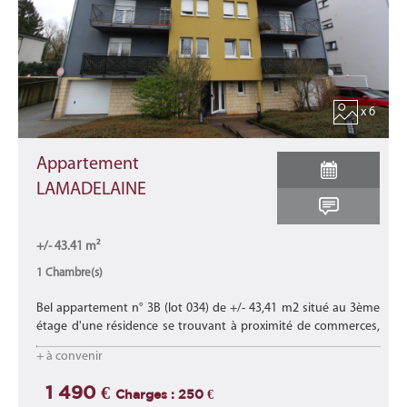
x 6
Appartement
LAMADELAINE
+/- 43.41 m²
1 Chambre(s)
Bel appartement n° 3B (lot 034) de +/- 43,41 m2 situé au 3ème
étage d'une résidence se trouvant à proximité de commerces,
d'écoles, des transports en commun et proche des axes
+ à convenir
autoroutiers.
Lire la suite
1 490 €
Charges : 250 €