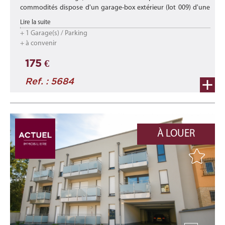
commodités dispose d'un garage-box extérieur (lot 009) d'une
superficie de +/- 17,20 m2.
Lire la suite
+ 1 Garage(s) / Parking
Disponibilité : de suite
+ à convenir
***
175 €
Loca ...
Ref. : 5684
À LOUER