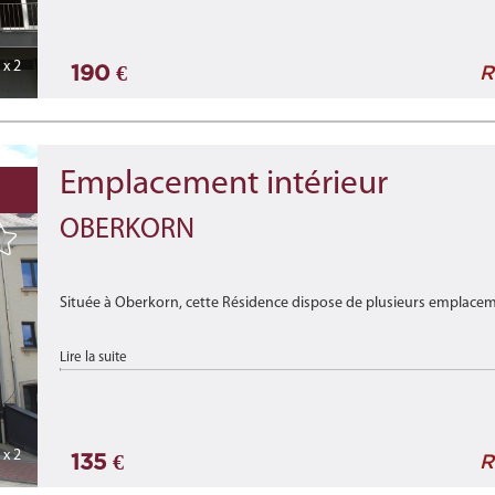
***
Located in Luxembourg-Hamm, this residence o ...
x 2
190 €
R
Emplacement intérieur
OBERKORN
Située à Oberkorn, cette Résidence dispose de plusieurs emplacemen
Disponibilité : immédiatement
Lire la suite
***
Located in Oberkorn, this resid ...
x 2
135 €
R