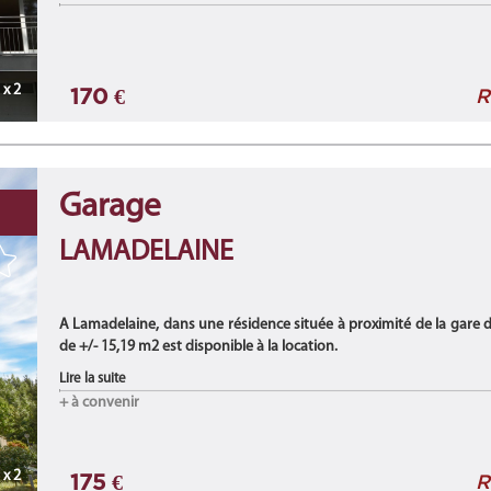
Disponibilité : de suite
***
x 2
170 €
Lo ...
R
Garage
LAMADELAINE
A Lamadelaine, dans une résidence située à proximité de la gare d
de +/- 15,19 m2 est disponible à la location.
Lire la suite
Disponibilité : à ...
+ à convenir
x 2
175 €
R