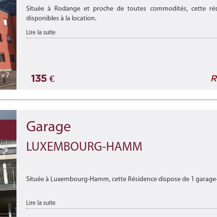
Située à Rodange et proche de toutes commodités, cette rés
disponibles à la location.
Lire la suite
Disponibilité : de suite.
***
x 7
135 €
Locat ...
R
Garage
LUXEMBOURG-HAMM
Située à Luxembourg-Hamm, cette Résidence dispose de 1 garage-bo
Disponibilité : de suite
Lire la suite