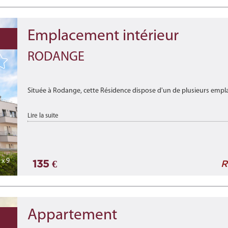
Emplacement intérieur
RODANGE
Située à Rodange, cette Résidence dispose d'un de plusieurs emplac
Disponibilité : de suite.
Lire la suite
***
Located in Rodange, this reside ...
x 9
135 €
R
Appartement