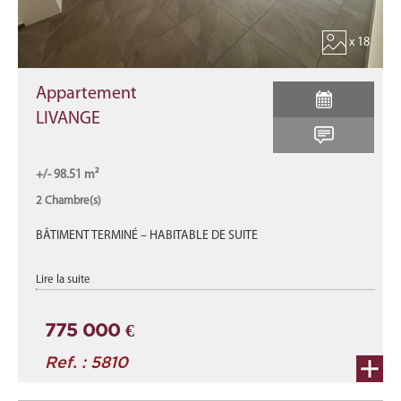
x 18
Appartement
LIVANGE
+/- 98.51 m²
2 Chambre(s)
BÂTIMENT TERMINÉ – HABITABLE DE SUITE
Appartement A3-C neuf d'une surface total de 98,51 m2 se
Lire la suite
décomposant comme suit : avec une surface habitable de +/-
83,52 m2 et d'une terrasse ...
775 000 €
Ref. : 5810