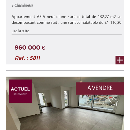
3 Chambre(s)
Appartement A3-A neuf d'une surface total de 132,27 m2 se
décomposant comme suit : une surface habitable de +/- 116,20
m2 avec une terrasse de +/- 13,61 m2 et un balcon de +/- 2,46
Lire la suite
m2 au 1er étage ...
960 000 €
Ref. : 5811
À VENDRE