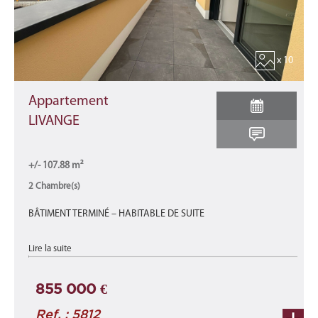
x 10
Appartement
LIVANGE
+/- 107.88 m²
2 Chambre(s)
BÂTIMENT TERMINÉ – HABITABLE DE SUITE
Appartement A4-A neuf d'une surface total de 107,88 m2 se
Lire la suite
décomposant comme suit : une surface habitable de +/- 81,32
m2 avec 2 terrasses de +/- 1 ...
855 000 €
Ref. : 5812