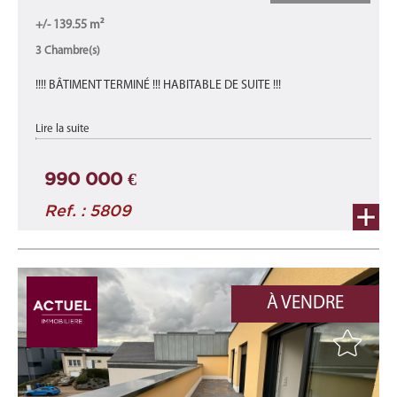
+/- 139.55 m²
3 Chambre(s)
!!!! BÂTIMENT TERMINÉ !!! HABITABLE DE SUITE !!!
appartement A1-C neuf d'une surface totale de 139,55 m²
Lire la suite
comprenant une surface habitable d'environ 113,05 m² et une
terrasse d'environ 26,50 ...
990 000 €
Ref. : 5809
À VENDRE