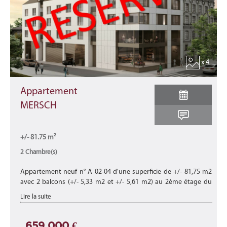
x 4
Appartement
MERSCH
+/- 81.75 m²
2 Chambre(s)
Appartement neuf n° A 02-04 d'une superficie de +/- 81,75 m2
avec 2 balcons (+/- 5,33 m2 et +/- 5,61 m2) au 2ème étage du
bâtiment B de cette nouvelle résidence "CHARLOTTE"
Lire la suite
composée de 15 appart ...
659 000 €