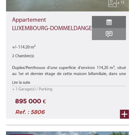
x 15
Appartement
LUXEMBOURG-DOMMELDANGE
+/- 114.20 m²
2 Chambre(s)
Duplex/Penthouse d'une superficie d'environ 114,20 m², situé
au 1er et dernier étage de cette maison bifamiliale, dans une
rue calme et agréable offrant à ses occupants une vue dégagée
Lire la suite
et verdo ...
+ 1 Garage(s) / Parking
895 000 €
Ref. : 5806