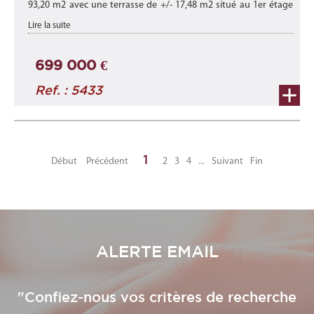
93,20 m2 avec une terrasse de +/- 17,48 m2 situé au 1er étage
du bâtiment '67C' de cette nouvelle résidence "LAROCHETTE"
Lire la suite
composée de 6 ...
699 000 €
Ref. : 5433
1
Début
Précédent
2
3
4
...
Suivant
Fin
ALERTE EMAIL
"Confiez-nous vos critères de recherche