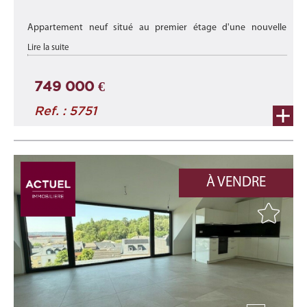
Appartement neuf situé au premier étage d'une nouvelle
résidence ''Duerf Mëtt'' située à Schieren, au sein d'un village
Lire la suite
calme.
avec une surface habitable de
+/- 106,54m2
749 000 €
Ref. : 5751
se ...
À VENDRE