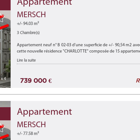
Appartement
MERSCH
+/- 94.03 m²
3 Chambre(s)
Appartement neuf n° B 02-03 d'une superficie de +/- 90,54 m2 ave
cette nouvelle résidence "CHARLOTTE" composée de 15 appartements
Lire la suite
x 4
739 000 €
R
Appartement
MERSCH
+/- 77.58 m²