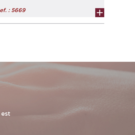
ef. : 5669
 est