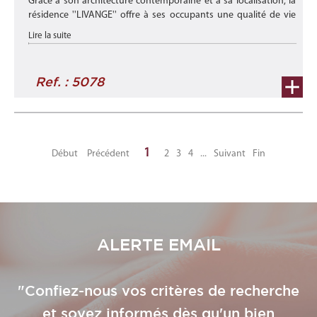
Grâce à son architecture contemporaine et à sa localisation, la
résidence ''LIVANGE'' offre à ses occupants une qualité de vie
exceptionnelle. située au cœur de Livange, village de la Comm ...
Lire la suite
Ref. : 5078
1
Début
Précédent
2
3
4
...
Suivant
Fin
ALERTE EMAIL
"Confiez-nous vos critères de recherche
et soyez informés dès qu'un bien