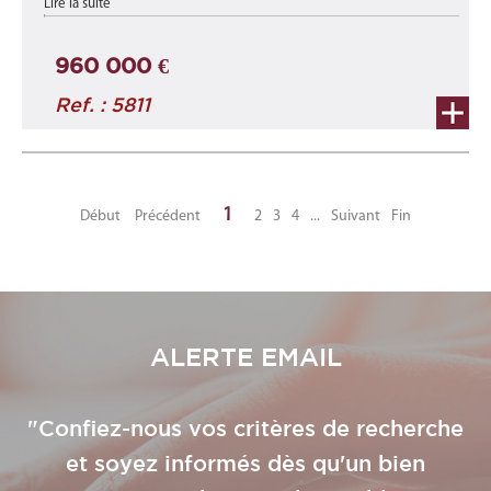
Lire la suite
m2 au 1er étage ...
960 000 €
Ref. : 5811
1
Début
Précédent
2
3
4
...
Suivant
Fin
ALERTE EMAIL
"Confiez-nous vos critères de recherche
et soyez informés dès qu'un bien