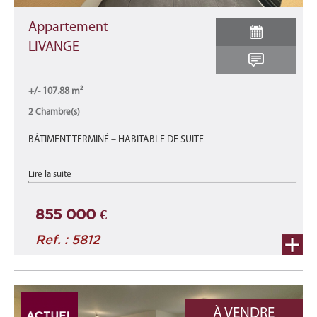
Appartement
LIVANGE
+/- 107.88 m²
2 Chambre(s)
BÂTIMENT TERMINÉ – HABITABLE DE SUITE
Appartement A4-A neuf d'une surface total de 107,88 m2 se
Lire la suite
décomposant comme suit : une surface habitable de +/- 81,32
m2 avec 2 terrasses de +/- 1 ...
855 000 €
Ref. : 5812
À VENDRE