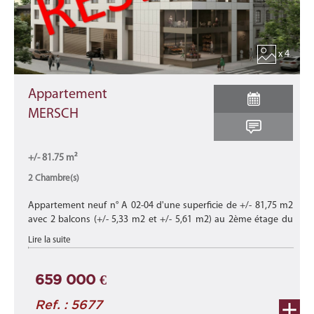
x 4
Appartement
MERSCH
+/- 81.75 m²
2 Chambre(s)
Appartement neuf n° A 02-04 d'une superficie de +/- 81,75 m2
avec 2 balcons (+/- 5,33 m2 et +/- 5,61 m2) au 2ème étage du
bâtiment B de cette nouvelle résidence "CHARLOTTE"
Lire la suite
composée de 15 appart ...
659 000 €
Ref. : 5677