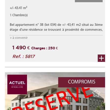
+/- 43.41 m²
1 Chambre(s)
Bel appartement n° 3B (lot 034) de +/- 43,41 m2 situé au 3ème
étage d'une résidence se trouvant à proximité de commerces,
d'écoles, des transports en commun et proche des axes
+ à convenir
autoroutiers.
Lire la suite
1 490 €
Charges : 250 €
Ref. : 5817
COMPROMIS