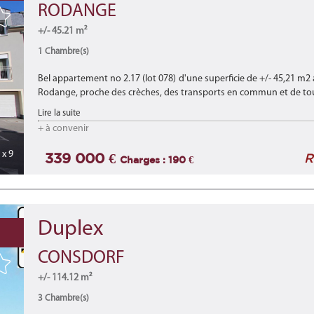
RODANGE
+/- 45.21 m²
1 Chambre(s)
Bel appartement no 2.17 (lot 078) d'une superficie de +/- 45,21 m
Rodange, proche des crèches, des transports en commun et de tout
Lire la suite
+ à convenir
x 9
339 000 €
R
Charges : 190 €
Duplex
CONSDORF
+/- 114.12 m²
3 Chambre(s)