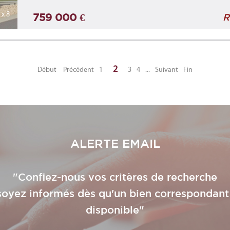
x 8
759 000 €
R
2
Début
Précédent
1
3
4
...
Suivant
Fin
ALERTE EMAIL
"Confiez-nous vos critères de recherche
soyez informés dès qu'un bien correspondant
disponible"