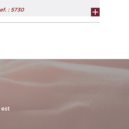
ef. : 5730
 est