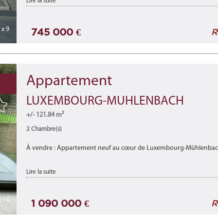
Lire la suite
x 9
745 000 €
R
Appartement
LUXEMBOURG-MUHLENBACH
+/- 121.84 m²
2 Chambre(s)
À vendre : Appartement neuf au cœur de Luxembourg-Mühlenbac
Découvrez ce magnifique appartement 2.3 (lot 036) situé au 2ᵉ éta
Lire la suite
 14
1 090 000 €
R