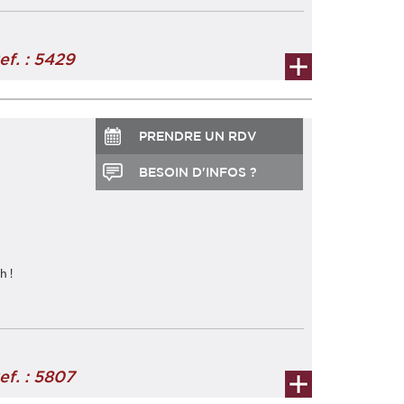
ef. : 5429
PRENDRE UN RDV
BESOIN D'INFOS ?
h !
ge d'une nouvelle résidence "MILLCREECK" avec u ...
ef. : 5807