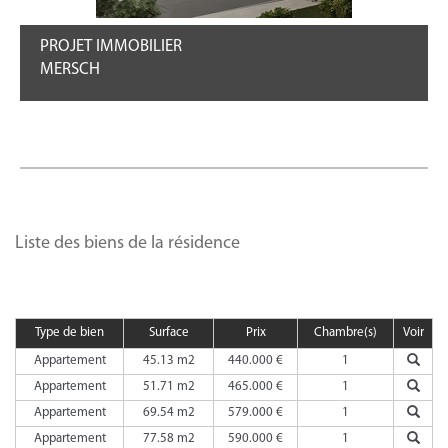
PROJET IMMOBILIER
MERSCH
Liste des biens de la résidence
Type de bien
Surface
Prix
Chambre(s)
Voir
Appartement
45.13 m2
440.000 €
1
Appartement
51.71 m2
465.000 €
1
Appartement
69.54 m2
579.000 €
1
Appartement
77.58 m2
590.000 €
1