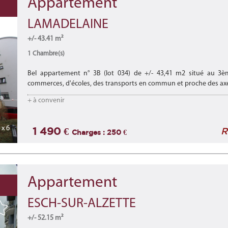
Appartement
LAMADELAINE
+/- 43.41 m²
1 Chambre(s)
Bel appartement n° 3B (lot 034) de +/- 43,41 m2 situé au 3è
commerces, d'écoles, des transports en commun et proche des axe
Lire la suite
+ à convenir
x 6
1 490 €
R
Charges : 250 €
Appartement
ESCH-SUR-ALZETTE
+/- 52.15 m²