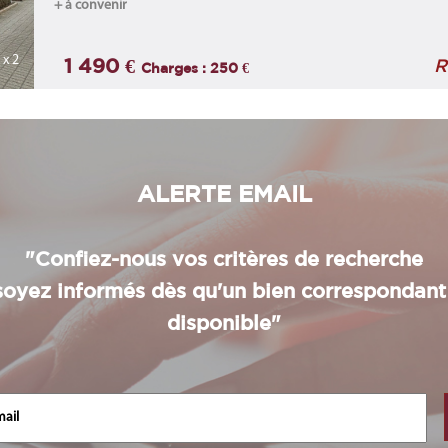
+ à convenir
x 2
1 490 €
R
Charges : 250 €
ALERTE EMAIL
"Confiez-nous vos critères de recherche
soyez informés dès qu'un bien correspondant
disponible"