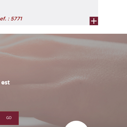
ef. : 5771
 est