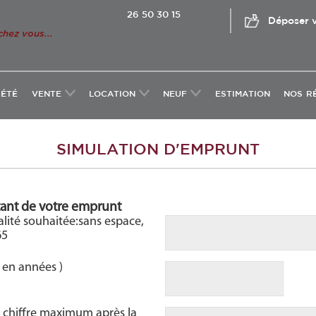
26 50 30 15
Déposer v
chez vous...
IÉTÉ
VENTE
LOCATION
NEUF
ESTIMATION
NOS R
SIMULATION D'EMPRUNT
tant de votre emprunt
lité souhaitée:sans espace,
65
( en années )
 1 chiffre maximum après la