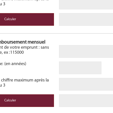
ou 3
remboursement mensuel
nt de votre emprunt : sans
le, ex :115000
e: (en années)
 1 chiffre maximum après la
ou 3