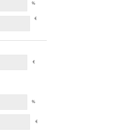
%
€
€
%
€