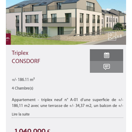
x 8
Triplex
CONSDORF
+/- 186.11 m²
4 Chambre(s)
Appartement - triplex neuf n° A-01 d'une superficie de +/-
186,11 m2 avec une terrasse de +/- 34,37 m2, un balcon de +/-
7,49 m2 et un jardin de +/- 148,84 m2 au rez-de-chaussée du
Lire la suite
bâtiment A de ce ...
1 040 000 €