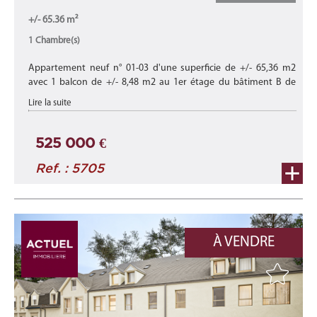
+/- 65.36 m²
1 Chambre(s)
Appartement neuf n° 01-03 d'une superficie de +/- 65,36 m2
avec 1 balcon de +/- 8,48 m2 au 1er étage du bâtiment B de
cette nouvelle résidence "VALENTINA" en future construction en
Lire la suite
plein centre d ...
525 000 €
Ref. : 5705
À VENDRE