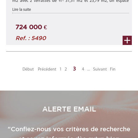
m2 avec 2 terrasses de +/- 31,51 m2 et 23,79 m2, un espace
verdure de +/- 0.90 m2 et un jardin de +/- 40,00 m2 au rez-de-
Lire la suite
chaussée et 1e ...
724 000 €
Ref. : 5490
3
Début
Précédent
1
2
4
...
Suivant
Fin
ALERTE EMAIL
"Confiez-nous vos critères de recherche