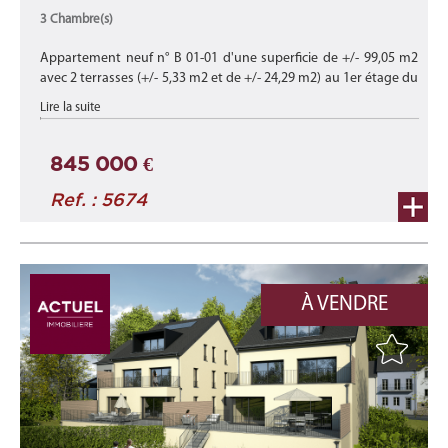
3 Chambre(s)
Appartement neuf n° B 01-01 d'une superficie de +/- 99,05 m2
avec 2 terrasses (+/- 5,33 m2 et de +/- 24,29 m2) au 1er étage du
bâtiment B de cette nouvelle résidence commercial répartis sur
Lire la suite
2 bâ ...
845 000 €
Ref. : 5674
À VENDRE