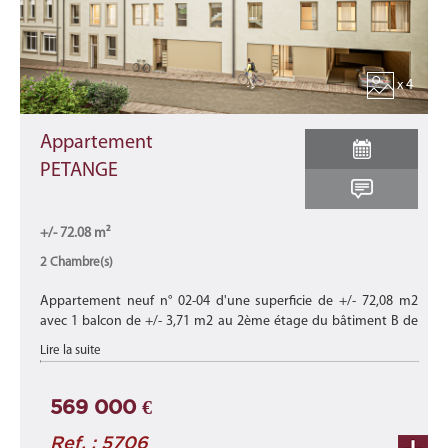
x 4
Appartement
PETANGE
+/- 72.08 m²
2 Chambre(s)
Appartement neuf n° 02-04 d'une superficie de +/- 72,08 m2
avec 1 balcon de +/- 3,71 m2 au 2ème étage du bâtiment B de
cette nouvelle résidence "VALENTINA" en future construction en
Lire la suite
plein centre ...
569 000 €
Ref. : 5706