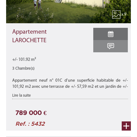
x 9
Appartement
LAROCHETTE
+/- 101.92 m²
3 Chambre(s)
Appartement neuf n° 01C d'une superficie habitable de +/-
101,92 m2 avec une terrasse de +/- 57,59 m2 et un jardin de +/-
886,68 m2 situé au rez-de-chaussée du bâtiment '67C' de cette
Lire la suite
nouvelle ré ...
789 000 €
Ref. : 5432