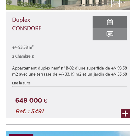
x 7
Duplex
CONSDORF
+/- 93.58 m²
2 Chambre(s)
Appartement duplex neuf n° B-02 d'une superficie de +/- 93,58
m2 avec une terrasse de +/- 33,19 m2 et un jardin de +/- 55,68
m2 au rez-de-chaussée et 1er étage du bâtiment B de cette
Lire la suite
nouvelle rés ...
649 000 €
Ref. : 5491